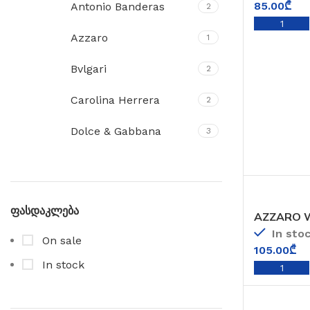
85.00
₾
Antonio Banderas
2
Azzaro
1
Bvlgari
2
Carolina Herrera
2
Dolce & Gabbana
3
Givenchy
3
Guerlain
1
ფასდაკლება
AZZARO 
Hugo Boss
4
In sto
On sale
105.00
₾
Mont Blanc
1
In stock
Naomi Campbell
1