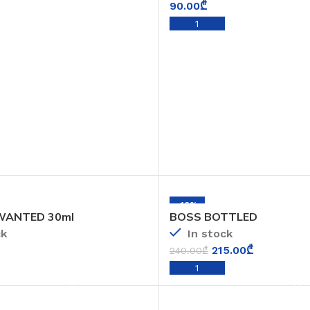
90.00
₾
ADD TO CART
ADD TO CART
-10%
WANTED 30ml
BOSS BOTTLED
ck
In stock
215.00
₾
240.00
₾
ADD TO CART
ADD TO CART