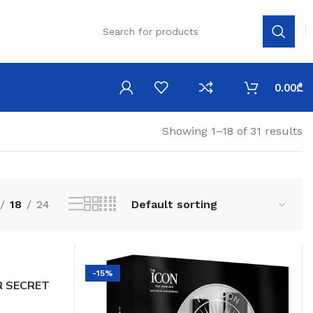
0.00
₾
Showing 1–18 of 31 results
18
24
-15%
 SECRET