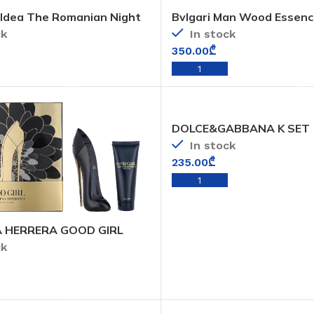
oldea The Romanian Night
Bvlgari Man Wood Essence
ck
In stock
350.00
₾
ADD TO CART
ADD TO CART
DOLCE&GABBANA K SET
In stock
235.00
₾
ADD TO CART
 HERRERA GOOD GIRL
ck
ADD TO CART