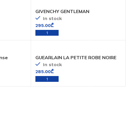
GIVENCHY GENTLEMAN
In stock
295.00
₾
ADD TO CART
ense
GUEARLAIN LA PETITE ROBE NOIRE
In stock
285.00
₾
ADD TO CART