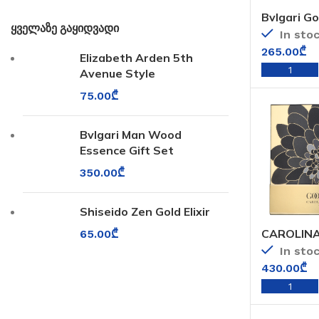
Narciso Rodriguez
2
Bvlgari G
ყველაზე გაყიდვადი
Gift Set
In sto
Paco Rabanne
1
265.00
₾
Elizabeth Arden 5th
Rochas
Avenue Style
1
75.00
₾
Salvatore Ferragamo
1
Bvlgari Man Wood
Sarah Jessica Parker
1
Essence Gift Set
Versace
2
350.00
₾
MARC-ANTONIE BARROIS
1
Shiseido Zen Gold Elixir
sarah jessika parker
1
CAROLINA
65.00
₾
In sto
430.00
₾