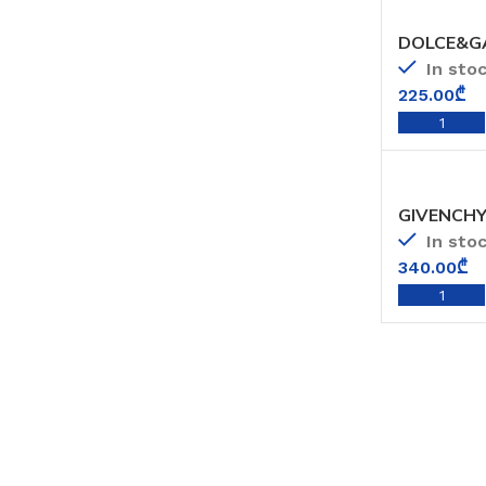
DOLCE&GA
In sto
225.00
₾
GIVENCHY
In sto
340.00
₾