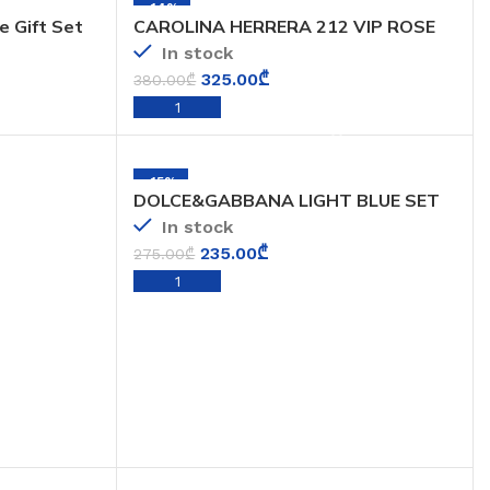
-14%
 Gift Set
CAROLINA HERRERA 212 VIP ROSE
SET
In stock
325.00
₾
380.00
₾
ADD TO CART
-15%
DOLCE&GABBANA LIGHT BLUE SET
In stock
235.00
₾
275.00
₾
ADD TO CART