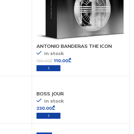
ANTONIO BANDERAS THE ICON
In stock
110.00
₾
130.00
₾
ADD TO CART
BOSS JOUR
In stock
230.00
₾
ADD TO CART