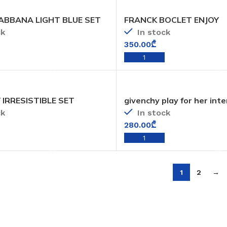
BBANA LIGHT BLUE SET
FRANCK BOCLET ENJOY
ck
In stock
350.00
₾
ADD TO CART
ADD TO CART
 IRRESISTIBLE SET
givenchy play for her int
ck
In stock
280.00
₾
ADD TO CART
ADD TO CART
1
2
→