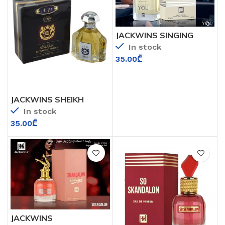
JACKWINS SINGING
WITH YOU (GIORGIUO
In stock
ARMANI STRONGER
WITH YOU)
35.00
₾
JACKWINS SHEIKH
In stock
35.00
₾
JACKWINS