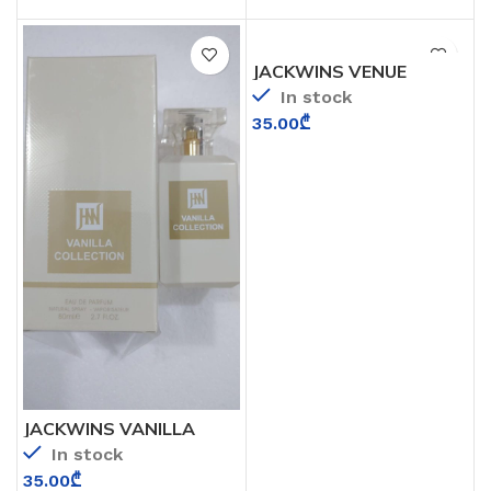
JACKWINS VENUE
NARCOTIC
In stock
35.00
₾
JACKWINS VANILLA
COLLECTION (TOM
In stock
FORD VANILLA SEX)
35.00
₾