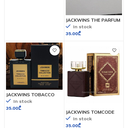
JACKWINS THE PARFUM
LORAC (PENHALIGONS)
In stock
35.00
₾
JACKWINS TOBACCO
COLLECTION
In stock
35.00
₾
JACKWINS TOMCODE
(TOM FORD POUR
In stock
HOMME)
35.00
₾