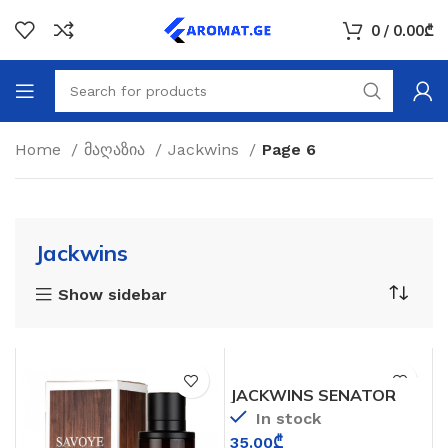
0
/
0.00
₾
Home
მაღაზია
Jackwins
Page 6
Jackwins
Show sidebar
JACKWINS SENATOR
CARBON BLACK (PRADA
In stock
LUNA ROSSA BLACK)
35.00
₾