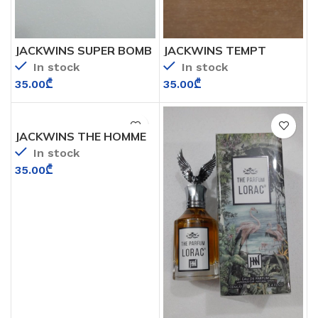
JACKWINS SUPER BOMB
JACKWINS TEMPT
THIS IS MAN EXTRAIT
(tizian terenzi telea)
In stock
In stock
(VICTOR &ROLF
SPICEBOMB EXTREME)
35.00
₾
35.00
₾
JACKWINS THE HOMME
INTENSE ( CHRISTIAN
In stock
DIOR HOMME INTENSE)
35.00
₾