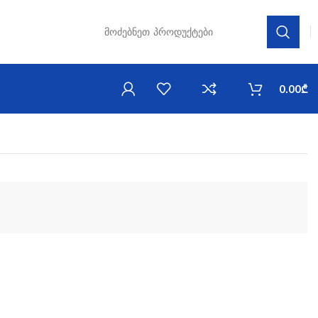
0.00
₾