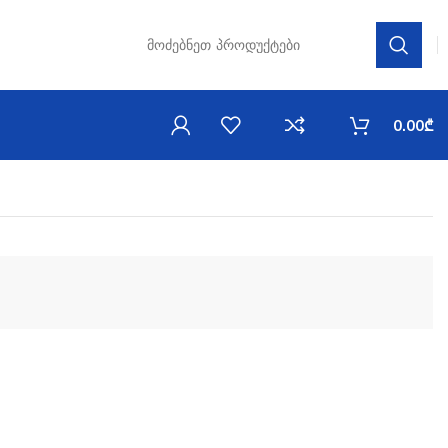
0.00
₾