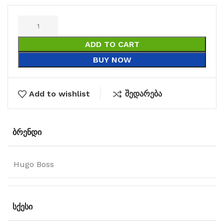
ADD TO CART
BUY NOW
Add to wishlist
შედარება
ᲑᲠᲔᲜᲓᲘ
Hugo Boss
ᲡᲥᲔᲡᲘ