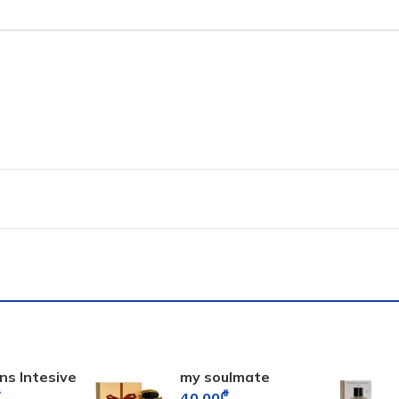
ns Intesive
my soulmate
n
fragrance world
₾
40.00
₾