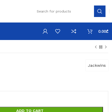
0.00
₾
Jackwins
ADD TO CART