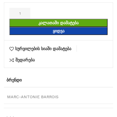
ᲙᲐᲚᲐᲗᲐᲨᲘ ᲓᲐᲛᲐᲢᲔᲑᲐ
ᲧᲘᲓᲕᲐ
სურვილების სიაში დამატება
შედარება
ᲑᲠᲔᲜᲓᲘ
MARC-ANTONIE BARROIS