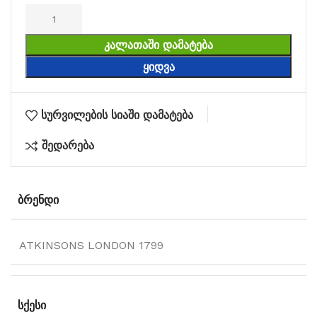
ᲙᲐᲚᲐᲗᲐᲨᲘ ᲓᲐᲛᲐᲢᲔᲑᲐ
ᲧᲘᲓᲕᲐ
სურვილების სიაში დამატება
შედარება
ᲑᲠᲔᲜᲓᲘ
ATKINSONS LONDON 1799
ᲡᲥᲔᲡᲘ