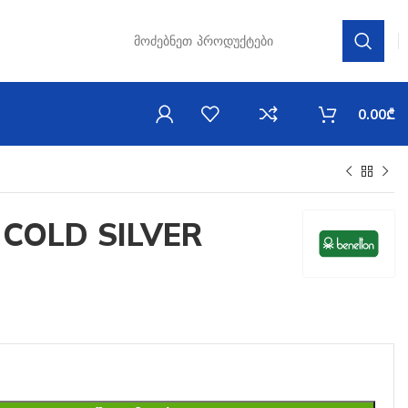
0.00
₾
COLD SILVER