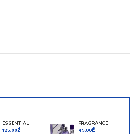
ESSENTIAL
FRAGRANCE
PARFUMS BOIS
WORLD ECLAT
125.00
₾
45.00
₾
IMPERIAL
LA VIOLETTE