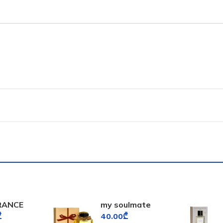
RANCE
my soulmate
D
fragrance world
₾
40.00
₾
FORD