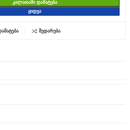
ᲙᲐᲚᲐᲗᲐᲨᲘ ᲓᲐᲛᲐᲢᲔᲑᲐ
ᲧᲘᲓᲕᲐ
დამატება
შედარება