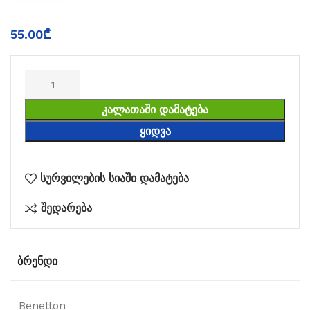
55.00
₾
ᲙᲐᲚᲐᲗᲐᲨᲘ ᲓᲐᲛᲐᲢᲔᲑᲐ
ᲧᲘᲓᲕᲐ
სურვილების სიაში დამატება
შედარება
ᲑᲠᲔᲜᲓᲘ
Benetton