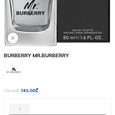
Click to enlarge
BURBERRY MR.BURBERRY
145.00
₾
175.00
₾