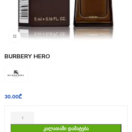
Click to enlarge
BURBERY HERO
30.00
₾
ᲙᲐᲚᲐᲗᲐᲨᲘ ᲓᲐᲛᲐᲢᲔᲑᲐ