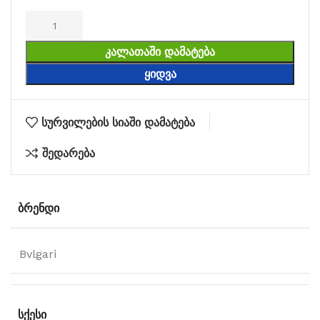
ᲙᲐᲚᲐᲗᲐᲨᲘ ᲓᲐᲛᲐᲢᲔᲑᲐ
ᲧᲘᲓᲕᲐ
სურვილების სიაში დამატება
შედარება
ᲑᲠᲔᲜᲓᲘ
Bvlgari
ᲡᲥᲔᲡᲘ