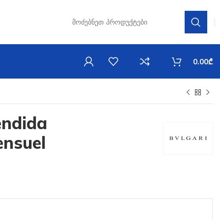
0.00
₾
endida
ensuel