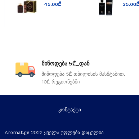
WORLD
for Me
45.00
₾
35.00
TOOMFORD
მიწოდება 5₾_დან
მიწოდება 5₾ თბილისის მასშტაბით,
10₾ რეგიონებში
კონტაქტი
Aromat.ge
2022 ყველა უფლება დაცულია