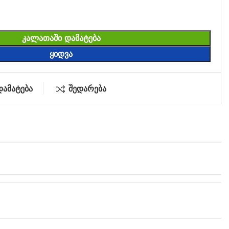
ᲙᲐᲚᲐᲗᲐᲨᲘ ᲓᲐᲛᲐᲢᲔᲑᲐ
ᲧᲘᲓᲕᲐ
დამატება
შედარება