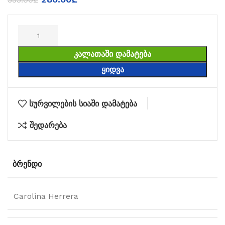
ᲙᲐᲚᲐᲗᲐᲨᲘ ᲓᲐᲛᲐᲢᲔᲑᲐ
ᲧᲘᲓᲕᲐ
სურვილების სიაში დამატება
შედარება
ᲑᲠᲔᲜᲓᲘ
Carolina Herrera