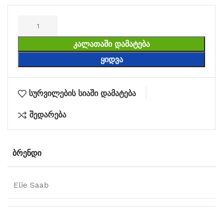
ᲙᲐᲚᲐᲗᲐᲨᲘ ᲓᲐᲛᲐᲢᲔᲑᲐ
ᲧᲘᲓᲕᲐ
სურვილების სიაში დამატება
შედარება
ᲑᲠᲔᲜᲓᲘ
Elie Saab