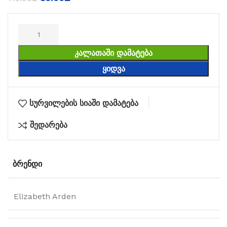
ᲙᲐᲚᲐᲗᲐᲨᲘ ᲓᲐᲛᲐᲢᲔᲑᲐ
ᲧᲘᲓᲕᲐ
სურვილების სიაში დამატება
შედარება
ᲑᲠᲔᲜᲓᲘ
Elizabeth Arden