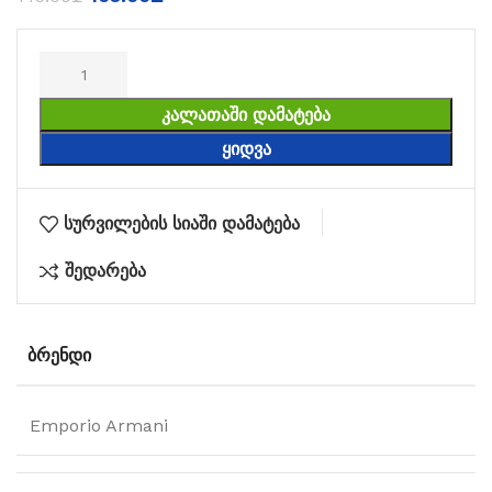
ᲙᲐᲚᲐᲗᲐᲨᲘ ᲓᲐᲛᲐᲢᲔᲑᲐ
ᲧᲘᲓᲕᲐ
სურვილების სიაში დამატება
შედარება
ᲑᲠᲔᲜᲓᲘ
Emporio Armani