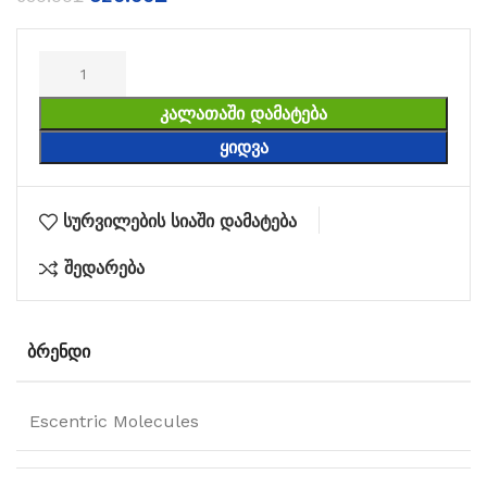
ᲙᲐᲚᲐᲗᲐᲨᲘ ᲓᲐᲛᲐᲢᲔᲑᲐ
ᲧᲘᲓᲕᲐ
სურვილების სიაში დამატება
შედარება
ᲑᲠᲔᲜᲓᲘ
Escentric Molecules