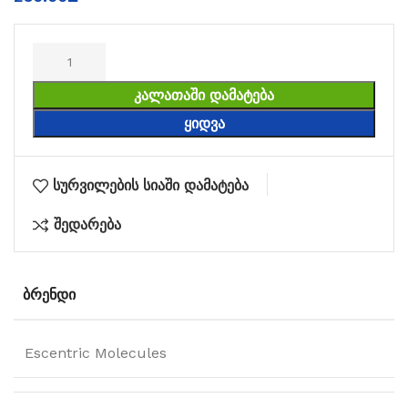
ᲙᲐᲚᲐᲗᲐᲨᲘ ᲓᲐᲛᲐᲢᲔᲑᲐ
ᲧᲘᲓᲕᲐ
სურვილების სიაში დამატება
შედარება
ᲑᲠᲔᲜᲓᲘ
Escentric Molecules