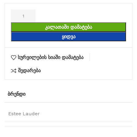
ᲙᲐᲚᲐᲗᲐᲨᲘ ᲓᲐᲛᲐᲢᲔᲑᲐ
ᲧᲘᲓᲕᲐ
სურვილების სიაში დამატება
შედარება
ᲑᲠᲔᲜᲓᲘ
Estee Lauder