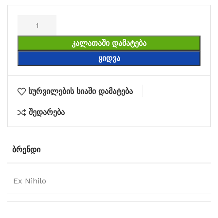
ᲙᲐᲚᲐᲗᲐᲨᲘ ᲓᲐᲛᲐᲢᲔᲑᲐ
ᲧᲘᲓᲕᲐ
სურვილების სიაში დამატება
შედარება
ᲑᲠᲔᲜᲓᲘ
Ex Nihilo