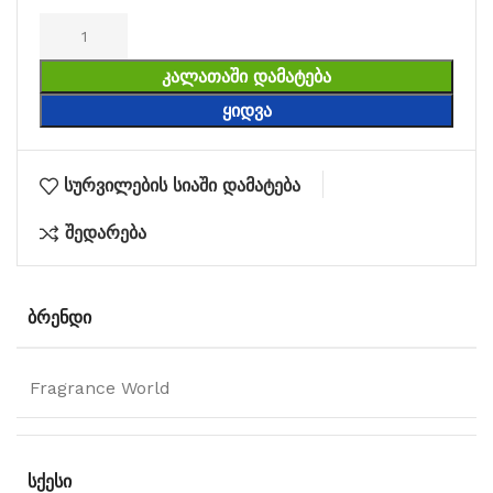
ᲙᲐᲚᲐᲗᲐᲨᲘ ᲓᲐᲛᲐᲢᲔᲑᲐ
ᲧᲘᲓᲕᲐ
სურვილების სიაში დამატება
შედარება
ᲑᲠᲔᲜᲓᲘ
Fragrance World
ᲡᲥᲔᲡᲘ