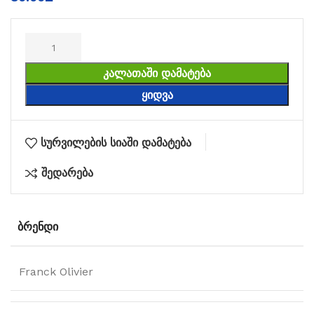
ᲙᲐᲚᲐᲗᲐᲨᲘ ᲓᲐᲛᲐᲢᲔᲑᲐ
ᲧᲘᲓᲕᲐ
სურვილების სიაში დამატება
შედარება
ᲑᲠᲔᲜᲓᲘ
Franck Olivier