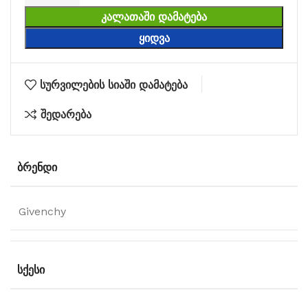
ᲙᲐᲚᲐᲗᲐᲨᲘ ᲓᲐᲛᲐᲢᲔᲑᲐ
ᲧᲘᲓᲕᲐ
სურვილების სიაში დამატება
შედარება
ᲑᲠᲔᲜᲓᲘ
Givenchy
ᲡᲥᲔᲡᲘ