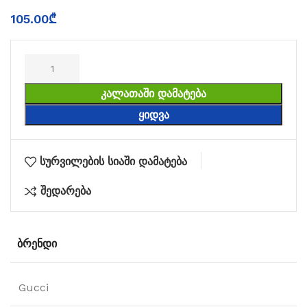
105.00
₾
ᲙᲐᲚᲐᲗᲐᲨᲘ ᲓᲐᲛᲐᲢᲔᲑᲐ
ᲧᲘᲓᲕᲐ
სურვილების სიაში დამატება
შედარება
ᲑᲠᲔᲜᲓᲘ
Gucci