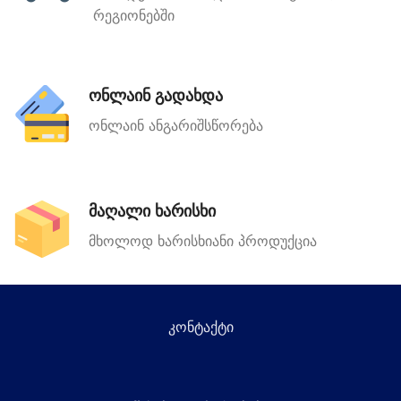
რეგიონებში
ონლაინ გადახდა
ონლაინ ანგარიშსწორება
მაღალი ხარისხი
მხოლოდ ხარისხიანი პროდუქცია
კონტაქტი