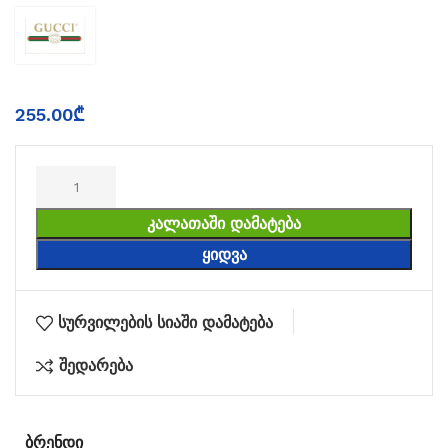
255.00
₾
ᲙᲐᲚᲐᲗᲐᲨᲘ ᲓᲐᲛᲐᲢᲔᲑᲐ
ᲧᲘᲓᲕᲐ
სურვილების სიაში დამატება
შედარება
ᲑᲠᲔᲜᲓᲘ