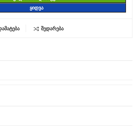
ᲧᲘᲓᲕᲐ
დამატება
შედარება