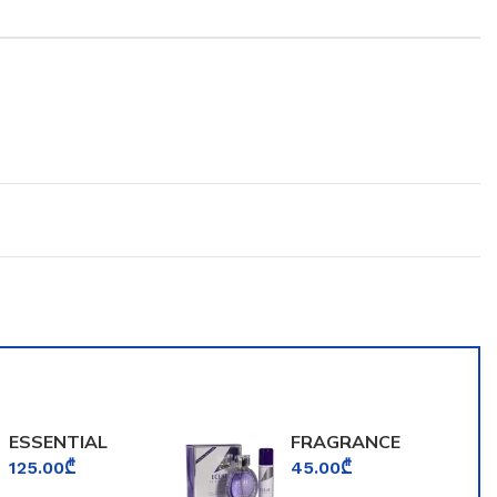
ESSENTIAL
FRAGRANCE
PARFUMS BOIS
WORLD ECLAT
125.00
₾
45.00
₾
IMPERIAL
LA VIOLETTE