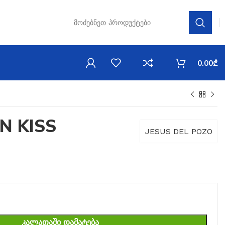
0.00
₾
N KISS
JESUS DEL POZO
ᲙᲐᲚᲐᲗᲐᲨᲘ ᲓᲐᲛᲐᲢᲔᲑᲐ