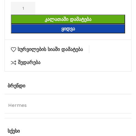
ᲙᲐᲚᲐᲗᲐᲨᲘ ᲓᲐᲛᲐᲢᲔᲑᲐ
ᲧᲘᲓᲕᲐ
სურვილების სიაში დამატება
შედარება
ᲑᲠᲔᲜᲓᲘ
Hermes
ᲡᲥᲔᲡᲘ