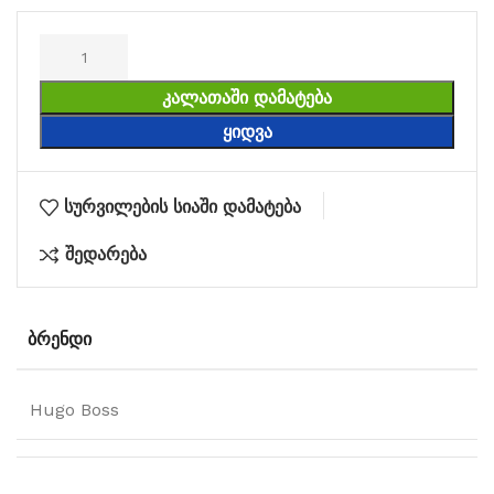
ᲙᲐᲚᲐᲗᲐᲨᲘ ᲓᲐᲛᲐᲢᲔᲑᲐ
ᲧᲘᲓᲕᲐ
სურვილების სიაში დამატება
შედარება
ᲑᲠᲔᲜᲓᲘ
Hugo Boss