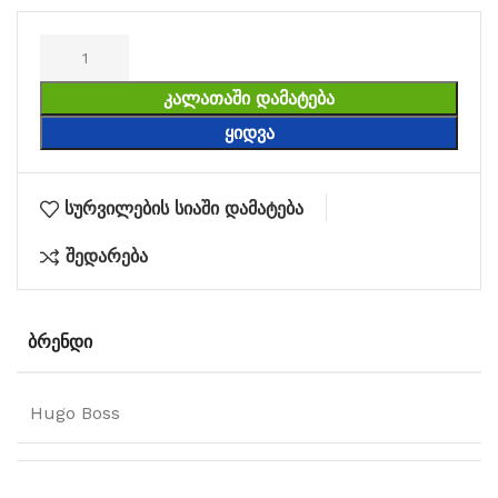
ᲙᲐᲚᲐᲗᲐᲨᲘ ᲓᲐᲛᲐᲢᲔᲑᲐ
ᲧᲘᲓᲕᲐ
სურვილების სიაში დამატება
შედარება
ᲑᲠᲔᲜᲓᲘ
Hugo Boss