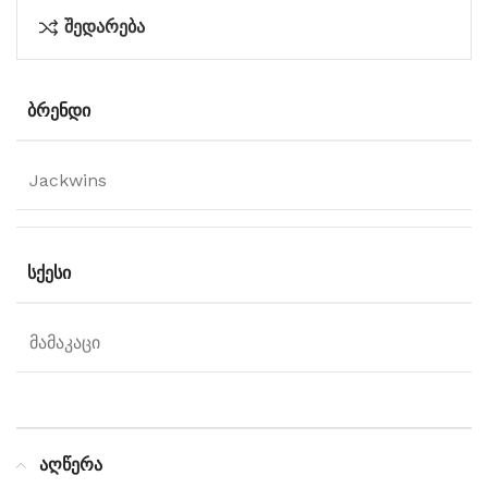
შედარება
ᲑᲠᲔᲜᲓᲘ
Jackwins
ᲡᲥᲔᲡᲘ
მამაკაცი
აღწერა