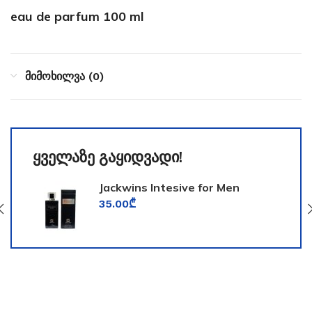
eau de parfum 100 ml
მიმოხილვა (0)
ყველაზე გაყიდვადი!
Jackwins Intesive for Men
35.00
₾