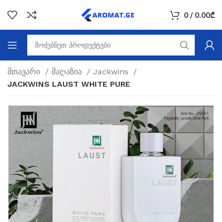
0
/
0.00
₾
მთავარი
მაღაზია
Jackwins
JACKWINS LAUST WHITE PURE