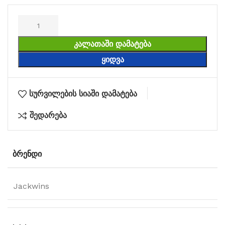
ᲙᲐᲚᲐᲗᲐᲨᲘ ᲓᲐᲛᲐᲢᲔᲑᲐ
ᲧᲘᲓᲕᲐ
სურვილების სიაში დამატება
შედარება
ᲑᲠᲔᲜᲓᲘ
Jackwins