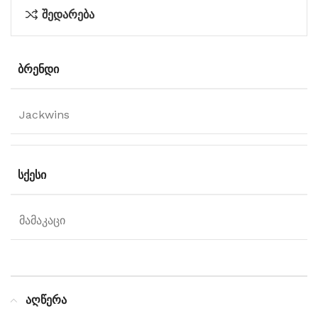
შედარება
ᲑᲠᲔᲜᲓᲘ
Jackwins
ᲡᲥᲔᲡᲘ
მამაკაცი
აღწერა