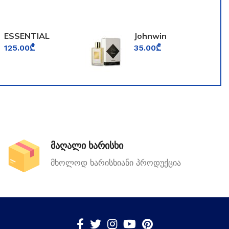
ESSENTIAL
Johnwin
PARFUMS BOIS
125.00
₾
35.00
₾
IMPERIAL
მაღალი ხარისხი
მხოლოდ ხარისხიანი პროდუქცია