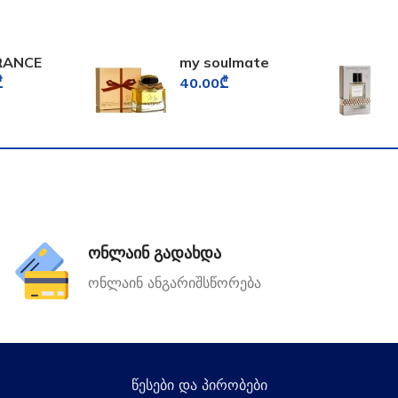
RANCE
my soulmate
D
fragrance world
₾
40.00
₾
FORD
ონლაინ გადახდა
ონლაინ ანგარიშსწორება
წესები და პირობები