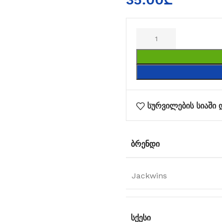
სურვილების სიაში 
ᲑᲠᲔᲜᲓᲘ
Jackwins
ᲡᲥᲔᲡᲘ