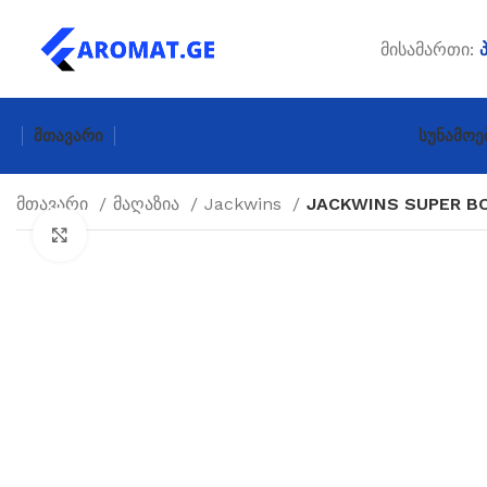
მისამართი:
Მთავარი
Სუნამოე
მთავარი
მაღაზია
Jackwins
JACKWINS SUPER BO
Click to enlarge