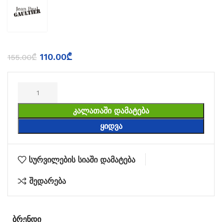
110.00
₾
155.00
₾
ᲙᲐᲚᲐᲗᲐᲨᲘ ᲓᲐᲛᲐᲢᲔᲑᲐ
ᲧᲘᲓᲕᲐ
სურვილების სიაში დამატება
შედარება
ᲑᲠᲔᲜᲓᲘ