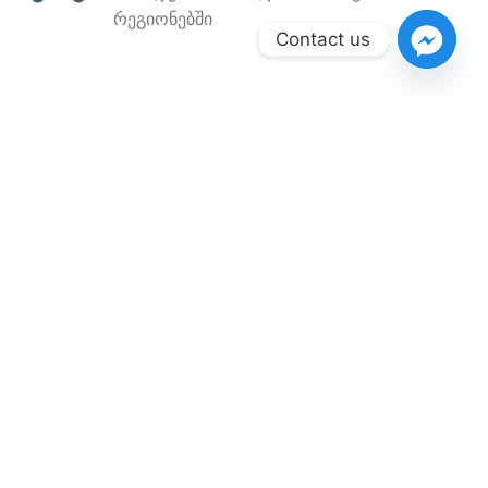
რეგიონებში
Contact us
ონლაინ გადახდა
ონლაინ ანგარიშსწორება
მაღალი ხარისხი
მხოლოდ ხარისხიანი პროდუქცია
კონტაქტი