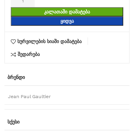
ᲙᲐᲚᲐᲗᲐᲨᲘ ᲓᲐᲛᲐᲢᲔᲑᲐ
ᲧᲘᲓᲕᲐ
სურვილების სიაში დამატება
შედარება
ᲑᲠᲔᲜᲓᲘ
Jean Paul Gaultier
ᲡᲥᲔᲡᲘ