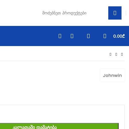
0.00
₾
Johnwin
ᲙᲐᲚᲐᲗᲐᲨᲘ ᲓᲐᲛᲐᲢᲔᲑᲐ