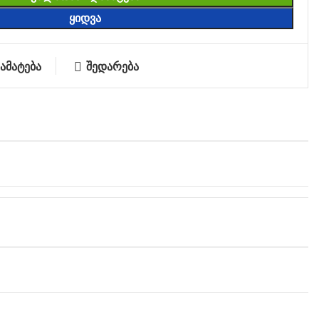
ᲧᲘᲓᲕᲐ
ამატება
შედარება