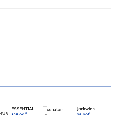
ESSENTIAL
Jackwins
PARFUMS
Senator
125.00
₾
35.00
₾