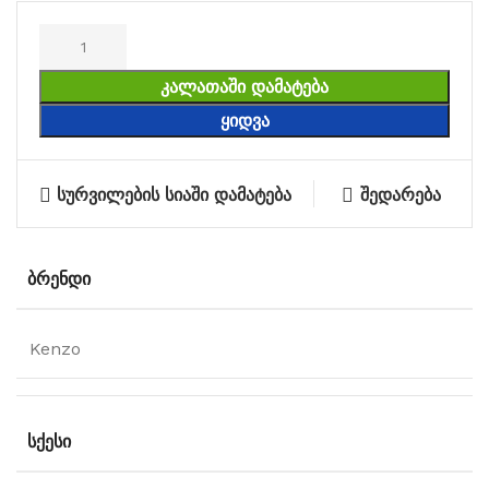
ᲙᲐᲚᲐᲗᲐᲨᲘ ᲓᲐᲛᲐᲢᲔᲑᲐ
ᲧᲘᲓᲕᲐ
სურვილების სიაში დამატება
შედარება
ᲑᲠᲔᲜᲓᲘ
Kenzo
ᲡᲥᲔᲡᲘ