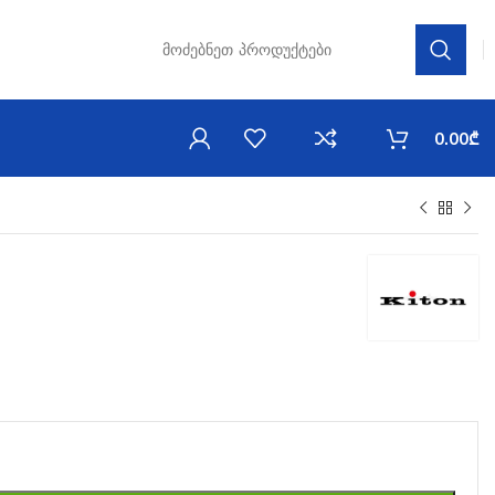
0.00
₾