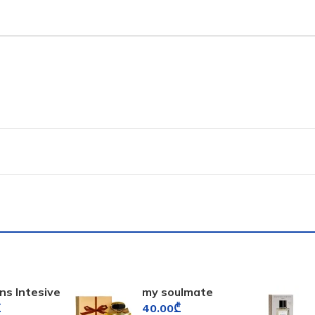
ns Intesive
my soulmate
n
fragrance world
₾
40.00
₾