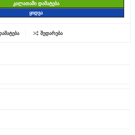
ᲙᲐᲚᲐᲗᲐᲨᲘ ᲓᲐᲛᲐᲢᲔᲑᲐ
ᲧᲘᲓᲕᲐ
დამატება
შედარება