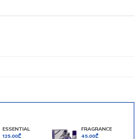
ESSENTIAL
FRAGRANCE
PARFUMS BOIS
WORLD ECLAT
125.00
₾
45.00
₾