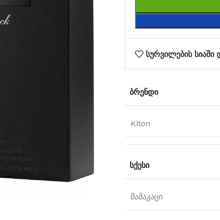
სურვილების სიაში 
ᲑᲠᲔᲜᲓᲘ
Kiton
ᲡᲥᲔᲡᲘ
მამაკაცი