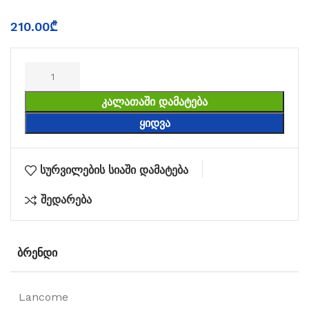
210.00
₾
ᲙᲐᲚᲐᲗᲐᲨᲘ ᲓᲐᲛᲐᲢᲔᲑᲐ
ᲧᲘᲓᲕᲐ
სურვილების სიაში დამატება
შედარება
ᲑᲠᲔᲜᲓᲘ
Lancome