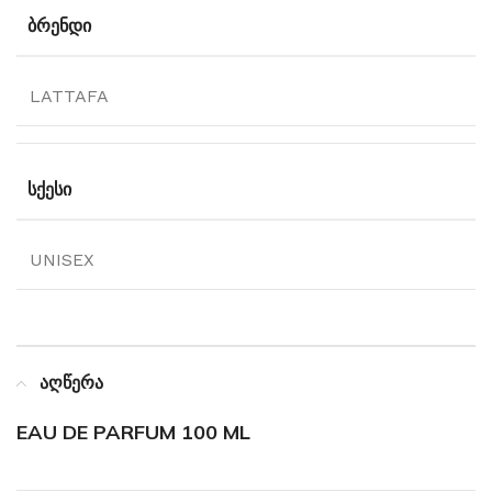
ᲑᲠᲔᲜᲓᲘ
LATTAFA
ᲡᲥᲔᲡᲘ
UNISEX
აღწერა
EAU DE PARFUM 100 ML