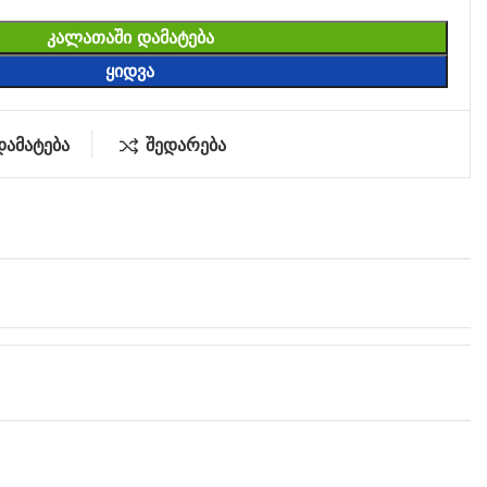
ᲙᲐᲚᲐᲗᲐᲨᲘ ᲓᲐᲛᲐᲢᲔᲑᲐ
ᲧᲘᲓᲕᲐ
დამატება
შედარება