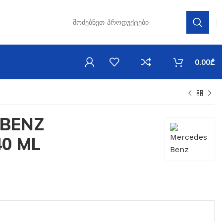
0.00
₾
 BENZ
40 ML