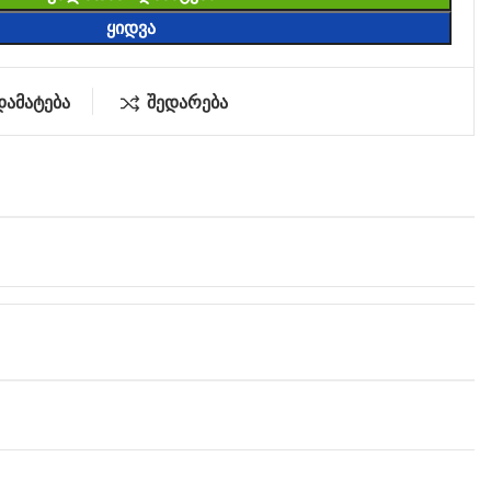
ᲧᲘᲓᲕᲐ
დამატება
შედარება