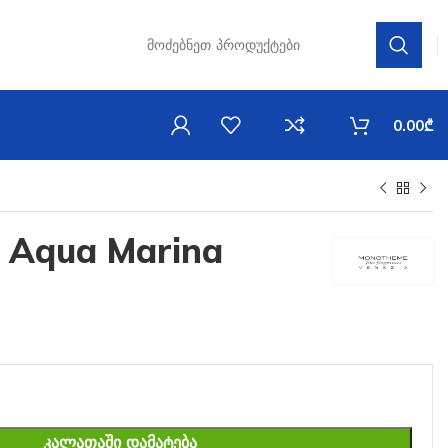
0.00
₾
 Aqua Marina
ᲙᲐᲚᲐᲗᲐᲨᲘ ᲓᲐᲛᲐᲢᲔᲑᲐ