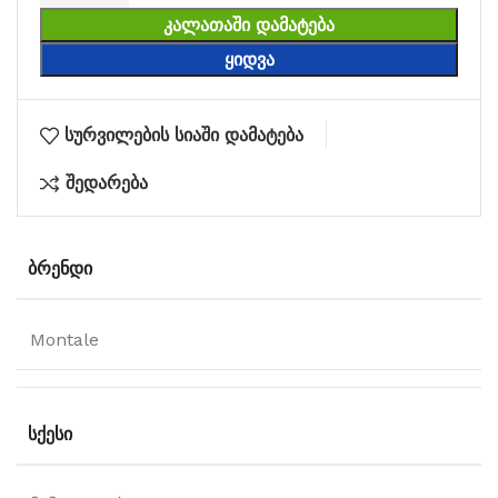
ᲙᲐᲚᲐᲗᲐᲨᲘ ᲓᲐᲛᲐᲢᲔᲑᲐ
ᲧᲘᲓᲕᲐ
სურვილების სიაში დამატება
შედარება
ᲑᲠᲔᲜᲓᲘ
Montale
ᲡᲥᲔᲡᲘ