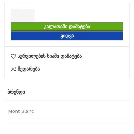
ᲙᲐᲚᲐᲗᲐᲨᲘ ᲓᲐᲛᲐᲢᲔᲑᲐ
ᲧᲘᲓᲕᲐ
სურვილების სიაში დამატება
შედარება
ᲑᲠᲔᲜᲓᲘ
Mont Blanc