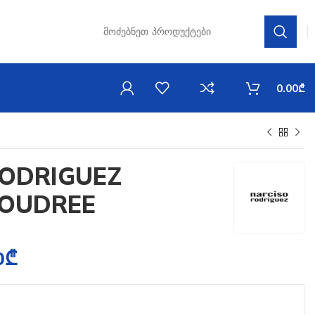
0.00
₾
RODRIGUEZ
POUDREE
0
₾