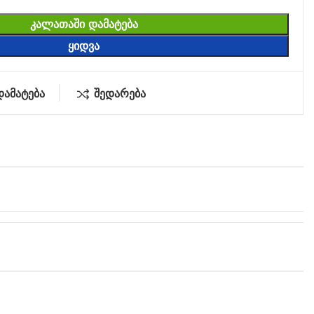
ᲙᲐᲚᲐᲗᲐᲨᲘ ᲓᲐᲛᲐᲢᲔᲑᲐ
ᲧᲘᲓᲕᲐ
დამატება
შედარება