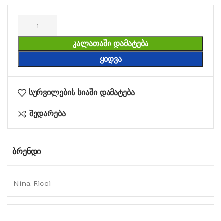
ᲙᲐᲚᲐᲗᲐᲨᲘ ᲓᲐᲛᲐᲢᲔᲑᲐ
ᲧᲘᲓᲕᲐ
სურვილების სიაში დამატება
შედარება
ᲑᲠᲔᲜᲓᲘ
Nina Ricci