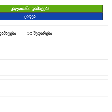
ᲙᲐᲚᲐᲗᲐᲨᲘ ᲓᲐᲛᲐᲢᲔᲑᲐ
ᲧᲘᲓᲕᲐ
დამატება
შედარება