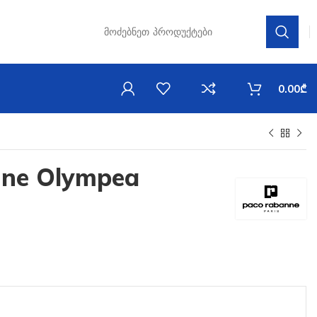
0.00
₾
nne Olympea